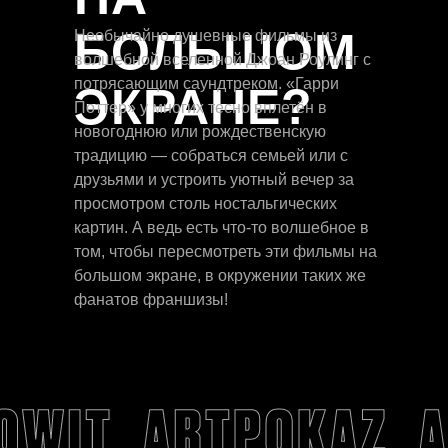
БОЛЬШОМ
Необычайно душевные фильмы из
волшебной вселенной Джоан Роулинг с
потрясающим саундтреком. «Гарри
ЭКРАНЕ?
Поттер» у многих тесно вплетён в
новогоднюю или рождественскую
традицию — собраться семьей или с
друзьями и устроить уютный вечер за
просмотром столь ностальгических
картин. А ведь есть что-то волшебное в
том, чтобы пересмотреть эти фильмы на
большом экране, в окружении таких же
фанатов франшизы!