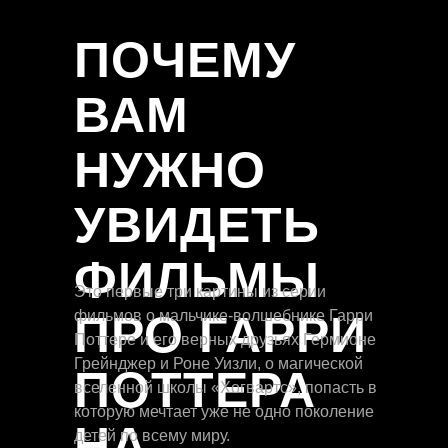
ПОЧЕМУ
ВАМ
НУЖНО
УВИДЕТЬ
ФИЛЬМЫ
Это первые три картины из серии
ПРО ГАРРИ
фильмов о мальчике-волшебнике Гарри
Поттере и его верных друзьях Гермионе
Грейнджер и Роне Уизли, о магической
ПОТТЕРА
вселенной школы «Хогвартс», попасть в
которую мечтает уже не одно поколение
НА
детей по всему миру.