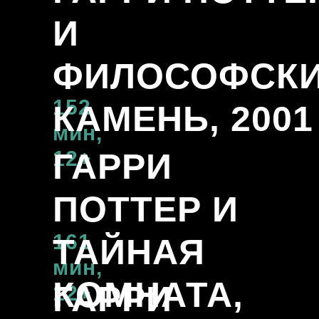
И
ФИЛОСОФСК
152
КАМЕНЬ, 2001
мин,
12+
ГАРРИ
ПОТТЕР И
161
ТАЙНАЯ
мин,
КОМНАТА,
ГАРРИ
12+