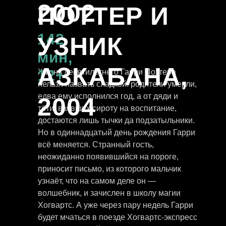
2002
ПОТТЕР И
142
УЗНИК
мин,
АЗКАБАНА,
12+
Жизнь десятилетнего Гарри Поттера
нельзя назвать сладкой: родители умерли,
едва ему исполнился год, а от дяди и
2004
тёти, взявших сироту на воспитание,
достаются лишь тычки да подзатыльники.
Но в одиннадцатый день рождения Гарри
всё меняется. Странный гость,
неожиданно появившийся на пороге,
приносит письмо, из которого мальчик
узнаёт, что на самом деле он —
волшебник, и зачислен в школу магии
Хогвартс. А уже через пару недель Гарри
будет мчаться в поезде Хогвартс-экспресс