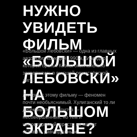
НУЖНО
УВИДЕТЬ
ФИЛЬМ
«Большой Лебовски» — одна из главных
«БОЛЬШОЙ
авторских комедий 1990-х, благодаря
которой братья Коэны окончательно
ЛЕБОВСКИ»
закрепились в высшей режиссёрской
лиге.
НА
Любовь к этому фильму — феномен
почти необъяснимый. Хулиганский то ли
БОЛЬШОМ
детектив, то ли притча —
несовершенный, но тем и
ЭКРАНЕ?
неповторимый, просто не может
оставить равнодушным.