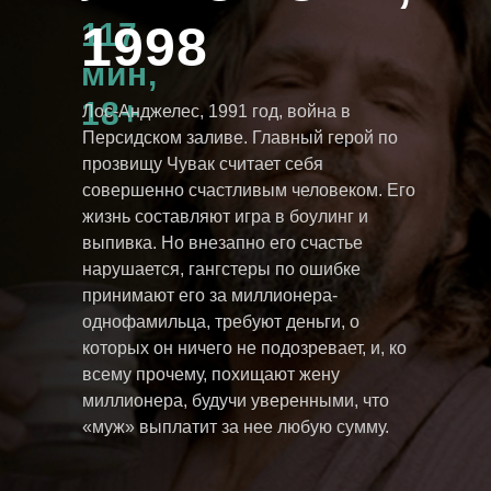
117
1998
мин,
18+
Лос-Анджелес, 1991 год, война в
Персидском заливе. Главный герой по
прозвищу Чувак считает себя
совершенно счастливым человеком. Его
жизнь составляют игра в боулинг и
выпивка. Но внезапно его счастье
нарушается, гангстеры по ошибке
принимают его за миллионера-
однофамильца, требуют деньги, о
которых он ничего не подозревает, и, ко
всему прочему, похищают жену
миллионера, будучи уверенными, что
«муж» выплатит за нее любую сумму.