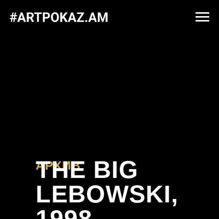
Error get alias
THE BIG
АРХИВ
LEBOWSKI,
1998